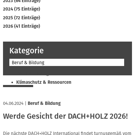
2023 (64 Einträge)
2024 (75 Einträge)
2025 (72 Einträge)
2026 (41 Einträge)
Kategorie
Beruf & Bildung
Beruf & Bildung
Klimaschutz & Ressourcen
Normen & Fachregeln
Prävention & Arbeitsschutz
04.06.2024
|
Beruf & Bildung
Recht & Wirtschaft
Werde Gesicht der DACH+HOLZ 2026!
Soziales & Tarifpolitik
Verband & Innungen
Die nächste DACH+HOLZ International findet turnusgemäß vom
Interviews