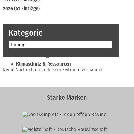
2025 (72 Einträge)
2026 (41 Einträge)
Kategorie
Innung
Beruf & Bildung
Klimaschutz & Ressourcen
Keine Nachrichten in diesem Zeitraum vorhanden.
Normen & Fachregeln
Prävention & Arbeitsschutz
Recht & Wirtschaft
Starke Marken
Soziales & Tarifpolitik
Verband & Innungen
Interviews
Innung